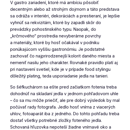
V gastro zariadení, ktoré má ambíciu pôsobiť
decentným alebo až strohým dojmom a táto predstava
sa odráža v interiéri, dekoráciách a prestieraní, je lepšie
vyhnúť sa rekvizitám, ktoré by zapadli skôr do
prevádzky pohostinského typu. Naopak, do
„krčmového“ prostredia nevyberáme povrchy
a materiály, ktoré by hosť očakával v podniku
ponúkajúcom vyššiu gastronómiu. Je podstatné
zachovať čo najprirodzenejší kolorit daného miesta a
nemeniť nasilu jeho charakter. Rovnaké pravidlo platí aj
pri nastavení svetiel, kde je v prípade food stylingu
dôležitý plating, teda usporiadanie jedla na tanieri.
So šéfkuchárom sa ešte pred začiatkom fotenia treba
dohodnúť na skladaní jedla v jednom pohľadovom uhle
– čo sa mu môže priečiť, ale pre dobrý výsledok by mal
počúvať rady fotografa. Jedlo hosť vníma z viacerých
uhlov, fotoaparát iba z jedného. Do tohto pohľadu treba
dostať všetky potrebné zložky foteného jedla.
Schovaná hľuzovka nepoteší žiadne vnímavé oko a