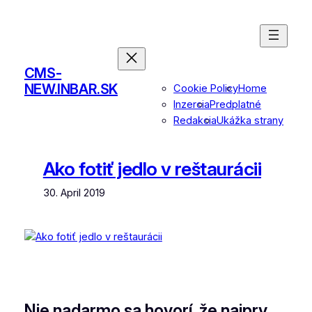
Skip
to
content
CMS-
NEW.INBAR.SK
Cookie Policy
Home
Inzercia
Predplatné
Redakcia
Ukážka strany
Ako fotiť jedlo v reštaurácii
30. April 2019
Nie nadarmo sa hovorí, že najprv