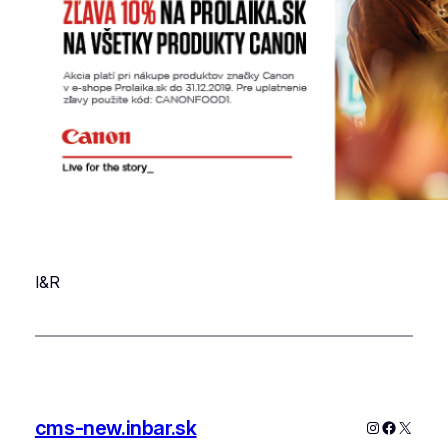
I&R
cms-new.inbar.sk
Instagram
Faceboo
X