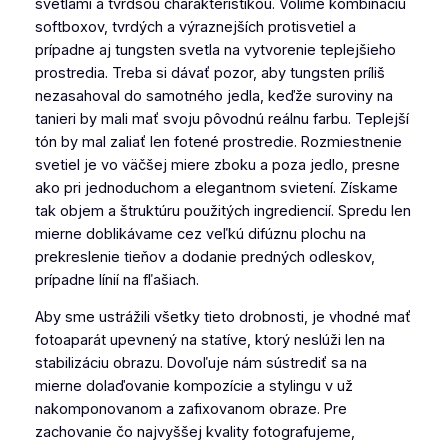
svetlami a tvrdšou charakteristikou. Volíme kombináciu
softboxov, tvrdých a výraznejších protisvetiel a
prípadne aj tungsten svetla na vytvorenie teplejšieho
prostredia. Treba si dávať pozor, aby tungsten príliš
nezasahoval do samotného jedla, keďže suroviny na
tanieri by mali mať svoju pôvodnú reálnu farbu. Teplejší
tón by mal zaliať len fotené prostredie. Rozmiestnenie
svetiel je vo väčšej miere zboku a poza jedlo, presne
ako pri jednoduchom a elegantnom svietení. Získame
tak objem a štruktúru použitých ingrediencií. Spredu len
mierne doblikávame cez veľkú difúznu plochu na
prekreslenie tieňov a dodanie predných odleskov,
prípadne línií na fľašiach.
Aby sme ustrážili všetky tieto drobnosti, je vhodné mať
fotoaparát upevnený na statíve, ktorý neslúži len na
stabilizáciu obrazu. Dovoľuje nám sústrediť sa na
mierne dolaďovanie kompozície a stylingu v už
nakomponovanom a zafixovanom obraze. Pre
zachovanie čo najvyššej kvality fotografujeme,