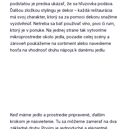
podstatou je predsa ukázať, že sa hľuzovka podáva.
Ďalšou zložkou stylingu je dekor – každá reštaurácia
má svoj charakter, ktorý sa za pomoci dekoru snažíme
vyzdvihnúť. Netreba sa báť používať víno, pivo či rum,
ktorý je v ponuke. Na jednej strane tak vytvoríme
mikroprostredie okolo jedla, pozadie celej scény a
zároveň poukážeme na sortiment alebo navedieme
hosťa na vhodnosť druhu nápoja k danému jedlu.
Keď máme jedlo a prostredie pripravené, ďalším
krokom je nasvietenie. Tu sa môžeme zamerať na dva
základné druhy. Prvým je jednoduché a elegantné