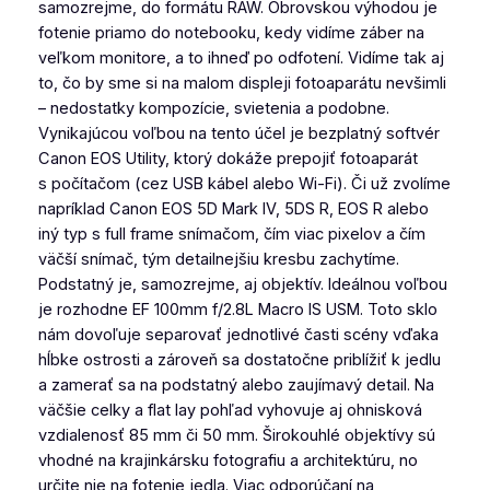
samozrejme, do formátu RAW. Obrovskou výhodou je
fotenie priamo do notebooku, kedy vidíme záber na
veľkom monitore, a to ihneď po odfotení. Vidíme tak aj
to, čo by sme si na malom displeji fotoaparátu nevšimli
– nedostatky kompozície, svietenia a podobne.
Vynikajúcou voľbou na tento účel je bezplatný softvér
Canon EOS Utility, ktorý dokáže prepojiť fotoaparát
s počítačom (cez USB kábel alebo Wi-Fi). Či už zvolíme
napríklad Canon EOS 5D Mark IV, 5DS R, EOS R alebo
iný typ s full frame snímačom, čím viac pixelov a čím
väčší snímač, tým detailnejšiu kresbu zachytíme.
Podstatný je, samozrejme, aj objektív. Ideálnou voľbou
je rozhodne EF 100mm f/2.8L Macro IS USM. Toto sklo
nám dovoľuje separovať jednotlivé časti scény vďaka
hĺbke ostrosti a zároveň sa dostatočne priblížiť k jedlu
a zamerať sa na podstatný alebo zaujímavý detail. Na
väčšie celky a flat lay pohľad vyhovuje aj ohnisková
vzdialenosť 85 mm či 50 mm. Širokouhlé objektívy sú
vhodné na krajinkársku fotografiu a architektúru, no
určite nie na fotenie jedla. Viac odporúčaní na