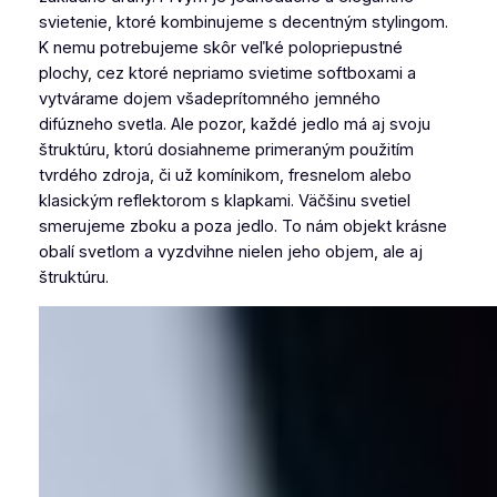
svietenie, ktoré kombinujeme s decentným stylingom.
K nemu potrebujeme skôr veľké polopriepustné
plochy, cez ktoré nepriamo svietime softboxami a
vytvárame dojem všadeprítomného jemného
difúzneho svetla. Ale pozor, každé jedlo má aj svoju
štruktúru, ktorú dosiahneme primeraným použitím
tvrdého zdroja, či už komínikom, fresnelom alebo
klasickým reflektorom s klapkami. Väčšinu svetiel
smerujeme zboku a poza jedlo. To nám objekt krásne
obalí svetlom a vyzdvihne nielen jeho objem, ale aj
štruktúru.