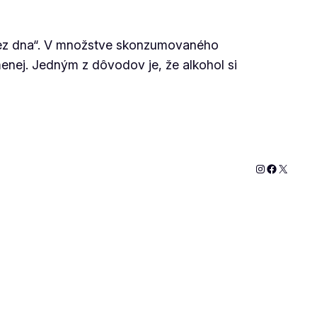
„bez dna“. V množstve skonzumovaného
menej. Jedným z dôvodov je, že alkohol si
Instagram
Faceboo
X