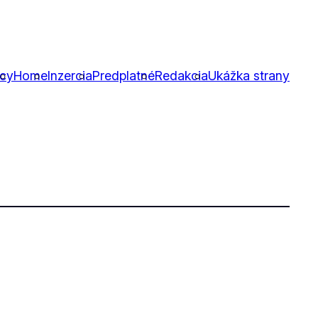
icy
Home
Inzercia
Predplatné
Redakcia
Ukážka strany