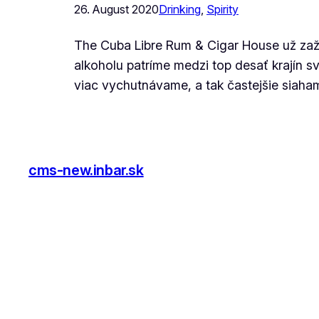
26. August 2020
Drinking
, 
Spirity
The Cuba Libre Rum & Cigar House už zaž
alkoholu patríme medzi top desať krajín s
viac vychutnávame, a tak častejšie siaham
cms-new.inbar.sk