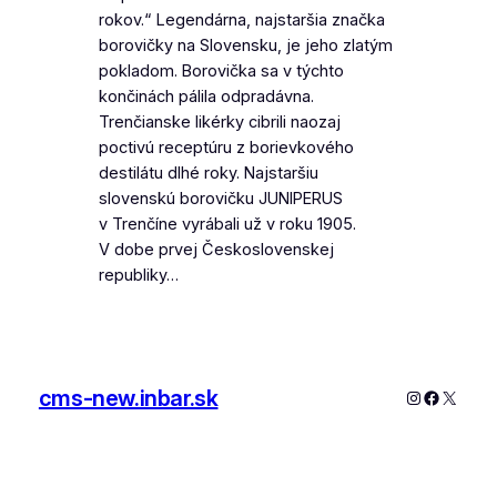
rokov.“ Legendárna, najstaršia značka
borovičky na Slovensku, je jeho zlatým
pokladom. Borovička sa v týchto
končinách pálila odpradávna.
Trenčianske likérky cibrili naozaj
poctivú receptúru z borievkového
destilátu dlhé roky. Najstaršiu
slovenskú borovičku JUNIPERUS
v Trenčíne vyrábali už v roku 1905.
V dobe prvej Československej
republiky…
cms-new.inbar.sk
Instagram
Faceboo
X