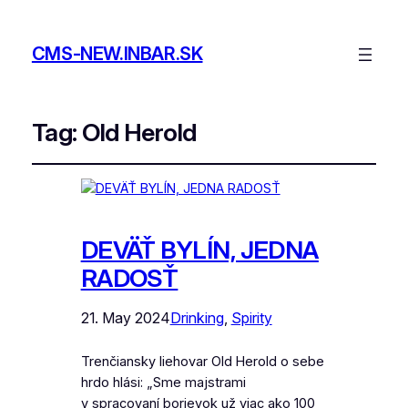
CMS-NEW.INBAR.SK
Tag:
Old Herold
DEVÄŤ BYLÍN, JEDNA
RADOSŤ
21. May 2024
Drinking
, 
Spirity
Trenčiansky liehovar Old Herold o sebe
hrdo hlási: „Sme majstrami
v spracovaní borievok už viac ako 100