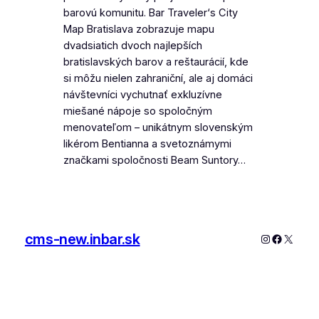
barovú komunitu. Bar Traveler‘s City
Map Bratislava zobrazuje mapu
dvadsiatich dvoch najlepších
bratislavských barov a reštaurácií, kde
si môžu nielen zahraniční, ale aj domáci
návštevníci vychutnať exkluzívne
miešané nápoje so spoločným
menovateľom – unikátnym slovenským
likérom Bentianna a svetoznámymi
značkami spoločnosti Beam Suntory…
cms-new.inbar.sk
Instagram
Faceboo
X