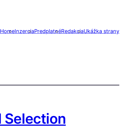
Home
Inzercia
Predplatné
Redakcia
Ukážka strany
 Selection