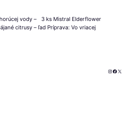
ml horúcej vody – 3 ks Mistral Elderflower
ájané citrusy – ľad Príprava: Vo vriacej
Instagram
Faceboo
X