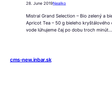
28. June 2019
Nealko
Mistral Grand Selection – Bio zelený a bi
Apricot Tea – 50 g bieleho kryštálového cu
vode lúhujeme čaj po dobu troch minút.
cms-new.inbar.sk