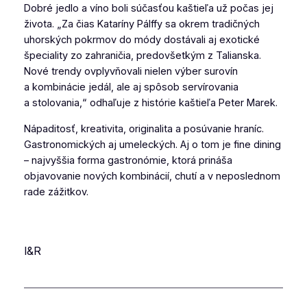
Dobré jedlo a víno boli súčasťou kaštieľa už počas jej
života. „Za čias Kataríny Pálffy sa okrem tradičných
uhorských pokrmov do módy dostávali aj exotické
špeciality zo zahraničia, predovšetkým z Talianska.
Nové trendy ovplyvňovali nielen výber surovín
a kombinácie jedál, ale aj spôsob servírovania
a stolovania,“ odhaľuje z histórie kaštieľa Peter Marek.
Nápaditosť, kreativita, originalita a posúvanie hraníc.
Gastronomických aj umeleckých. Aj o tom je fine dining
– najvyššia forma gastronómie, ktorá prináša
objavovanie nových kombinácií, chutí a v neposlednom
rade zážitkov.
I&R