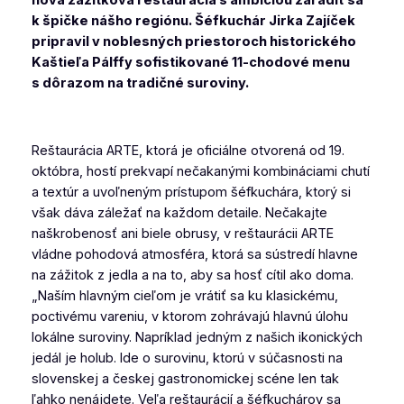
nová zážitková reštaurácia s ambíciou zaradiť sa
k špičke nášho regiónu. Šéfkuchár Jirka Zajíček
pripravil v noblesných priestoroch historického
Kaštieľa Pálffy sofistikované 11-chodové menu
s dôrazom na tradičné suroviny.
Reštaurácia ARTE, ktorá je oficiálne otvorená od 19.
októbra, hostí prekvapí nečakanými kombináciami chutí
a textúr a uvoľneným prístupom šéfkuchára, ktorý si
však dáva záležať na každom detaile. Nečakajte
naškrobenosť ani biele obrusy, v reštaurácii ARTE
vládne pohodová atmosféra, ktorá sa sústredí hlavne
na zážitok z jedla a na to, aby sa hosť cítil ako doma.
„Naším hlavným cieľom je vrátiť sa ku klasickému,
poctivému vareniu, v ktorom zohrávajú hlavnú úlohu
lokálne suroviny. Napríklad jedným z našich ikonických
jedál je holub. Ide o surovinu, ktorú v súčasnosti na
slovenskej a českej gastronomickej scéne len tak
ľahko nenájdete. Veľa reštaurácií a šéfkuchárov sa