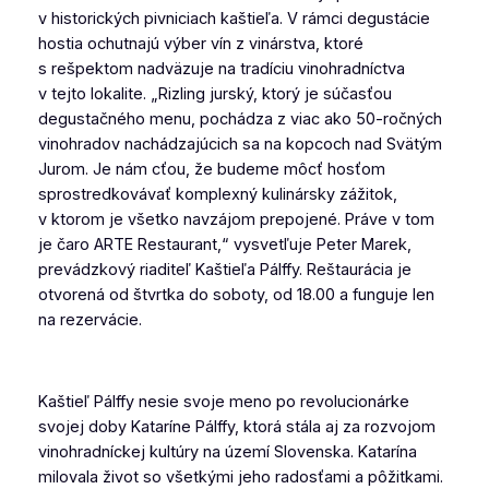
v historických pivniciach kaštieľa. V rámci degustácie
hostia ochutnajú výber vín z vinárstva, ktoré
s rešpektom nadväzuje na tradíciu vinohradníctva
v tejto lokalite. „Rizling jurský, ktorý je súčasťou
degustačného menu, pochádza z viac ako 50-ročných
vinohradov nachádzajúcich sa na kopcoch nad Svätým
Jurom. Je nám cťou, že budeme môcť hosťom
sprostredkovávať komplexný kulinársky zážitok,
v ktorom je všetko navzájom prepojené. Práve v tom
je čaro ARTE Restaurant,“ vysvetľuje Peter Marek,
prevádzkový riaditeľ Kaštieľa Pálffy. Reštaurácia je
otvorená od štvrtka do soboty, od 18.00 a funguje len
na rezervácie.
Kaštieľ Pálffy nesie svoje meno po revolucionárke
svojej doby Kataríne Pálffy, ktorá stála aj za rozvojom
vinohradníckej kultúry na území Slovenska. Katarína
milovala život so všetkými jeho radosťami a pôžitkami.