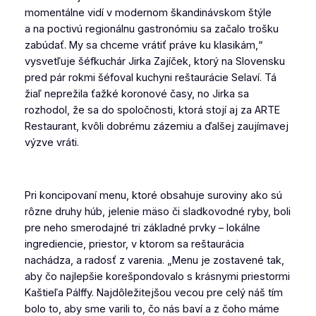
momentálne vidí v modernom škandinávskom štýle
a na poctivú regionálnu gastronómiu sa začalo trošku
zabúdať. My sa chceme vrátiť práve ku klasikám,“
vysvetľuje šéfkuchár Jirka Zajíček, ktorý na Slovensku
pred pár rokmi šéfoval kuchyni reštaurácie Selaví. Tá
žiaľ neprežila ťažké koronové časy, no Jirka sa
rozhodol, že sa do spoločnosti, ktorá stojí aj za ARTE
Restaurant, kvôli dobrému zázemiu a ďalšej zaujímavej
výzve vráti.
Pri koncipovaní menu, ktoré obsahuje suroviny ako sú
rôzne druhy húb, jelenie mäso či sladkovodné ryby, boli
pre neho smerodajné tri základné prvky – lokálne
ingrediencie, priestor, v ktorom sa reštaurácia
nachádza, a radosť z varenia. „Menu je zostavené tak,
aby čo najlepšie korešpondovalo s krásnymi priestormi
Kaštieľa Pálffy. Najdôležitejšou vecou pre celý náš tím
bolo to, aby sme varili to, čo nás baví a z čoho máme