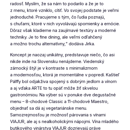
radosť. Myslím, že sa nám to podarilo a že je to
z menu, ktoré vzniklo, cítiť. Vo svojej podstate je veľmi
jednoduché. Pracujeme s tým, čo ľudia poznajú,
s chuťami, ktoré v nich vyvolávajú spomienky a emócie.
Dôraz však kladieme na zaujímavé textúry a moderné
techniky. Je to fine dining, ale veľmi odľahčený
a možno trochu alternatívny,“ dodáva Jirka.
Koncept je naozaj unikátny, predstavuje niečo, čo asi
nikde inde na Slovensku nenájdeme. Viedenský
zámocký štýl je v kontraste s minimalizmom
a modernosťou, ktorá je momentálne v popredí. Kaštieľ
Pálffy bol odjakživa spojený s dobrým jedlom a vínom
a aj vďaka ARTE to tu opäť môže žiť skvelou
gastronómiou. Na výber sú v ponuke dve degustačné
menu – 8-chodové Classic a 11-chodové Maestro,
objednať sa dá aj vegetariánske menu.
Samozrejmosťou je možnosť párovania s vínami
VIAJUR, ale aj s nealkoholickými nápojmi. Vína mladého
butikového vinárstva VIAJUR dozrievajú práve