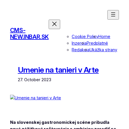
Skip
to
content
CMS-
NEW.INBAR.SK
Cookie Policy
Home
Inzercia
Predplatné
Redakcia
Ukážka strany
Umenie na tanieri v Arte
27. October 2023
Na slovenskej gastronomickej scéne pribudla