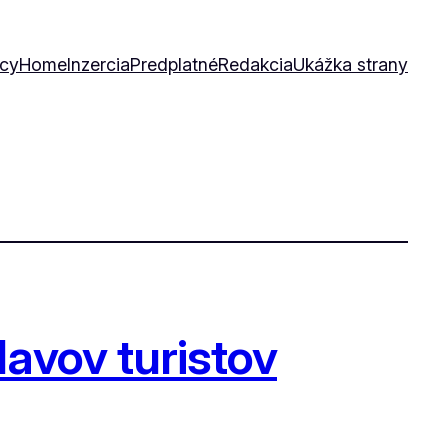
icy
Home
Inzercia
Predplatné
Redakcia
Ukážka strany
avov turistov