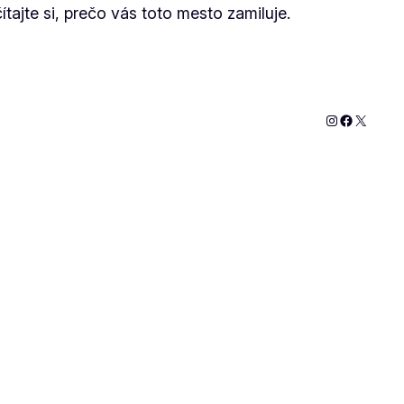
ajte si, prečo vás toto mesto zamiluje.
Instagram
Faceboo
X