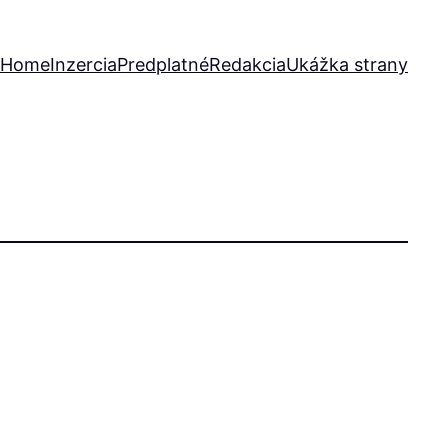
Home
Inzercia
Predplatné
Redakcia
Ukážka strany