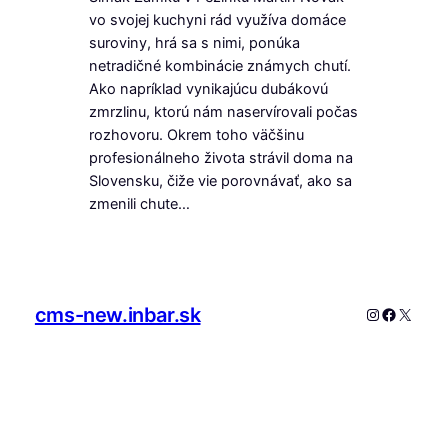
vo svojej kuchyni rád využíva domáce
suroviny, hrá sa s nimi, ponúka
netradičné kombinácie známych chutí.
Ako napríklad vynikajúcu dubákovú
zmrzlinu, ktorú nám naservírovali počas
rozhovoru. Okrem toho väčšinu
profesionálneho života strávil doma na
Slovensku, čiže vie porovnávať, ako sa
zmenili chute…
cms-new.inbar.sk
Instagram
Faceboo
X