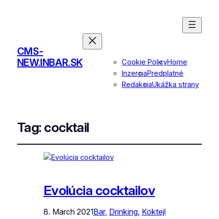
CMS-
NEW.INBAR.SK
Cookie Policy
Home
Inzercia
Predplatné
Redakcia
Ukážka strany
Tag:
cocktail
Evolúcia cocktailov
8. March 2021
Bar
, 
Drinking
, 
Koktejl