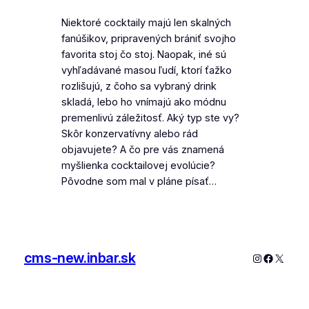
Niektoré cocktaily majú len skalných
fanúšikov, pripravených brániť svojho
favorita stoj čo stoj. Naopak, iné sú
vyhľadávané masou ľudí, ktorí ťažko
rozlišujú, z čoho sa vybraný drink
skladá, lebo ho vnímajú ako módnu
premenlivú záležitosť. Aký typ ste vy?
Skôr konzervatívny alebo rád
objavujete? A čo pre vás znamená
myšlienka cocktailovej evolúcie?
Pôvodne som mal v pláne písať…
cms-new.inbar.sk
Instagram
Faceboo
X