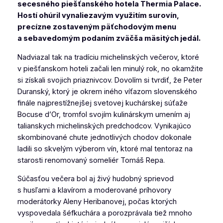
secesného piešťanského hotela Thermia Palace.
Hostí ohúril vynaliezavým využitím surovín,
precízne zostaveným päťchodovým menu
a sebavedomým podaním zväčša mäsitých jedál.
Nadviazal tak na tradíciu michelinských večerov, ktoré
v piešťanskom hoteli začali len minulý rok, no okamžite
si získali svojich priaznivcov. Dovolím si tvrdiť, že Peter
Duranský, ktorý je okrem iného víťazom slovenského
finále najprestížnejšej svetovej kuchárskej súťaže
Bocuse d’Or, tromfol svojím kulinárskym umením aj
talianskych michelinských predchodcov. Vynikajúco
skombinované chute jednotlivých chodov dokonale
ladili so skvelým výberom vín, ktoré mal tentoraz na
starosti renomovaný someliér Tomáš Repa.
Súčasťou večera bol aj živý hudobný sprievod
s husľami a klavírom a moderované príhovory
moderátorky Aleny Heribanovej, počas ktorých
vyspovedala šéfkuchára a porozprávala tiež mnoho