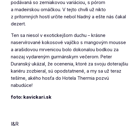
podávaná so zemiakovou variáciou, s pórom
a madeirskou omáčkou. V tejto chvíli už nikto
z prítomných hostí určite nebol hladný a ešte nás čakal
dezert.
Ten sa niesol v exotickejšom duchu – krásne
naservírované kokosové vajíčko s mangovým mousse
a arašidovou mrvenicou bolo dokonalou bodkou za
naozaj vydareným gurmánskym večerom. Peter
Duranský ukázal, že ocenenia, ktoré za svoju doterajšiu
kariéru zozbieral, sú opodstatnené, a my sa už teraz
tešíme, akého hosťa do Hotela Thermia pozvú
nabudúce!
foto: kavickari.sk
I&R