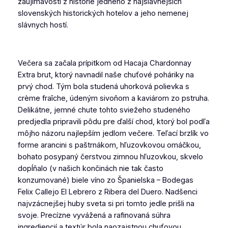
zaujímavostí z histórie jedného z najslávnejších
slovenských historických hotelov a jeho nemenej
slávnych hostí.
Večera sa začala prípitkom od Hacaja Chardonnay
Extra brut, ktorý navnadil naše chuťové poháriky na
prvý chod. Tým bola studená uhorková polievka s
crème fraîche, údeným sivoňom a kaviárom zo pstruha.
Delikátne, jemné chute tohto sviežeho studeného
predjedla pripravili pôdu pre ďalší chod, ktorý bol podľa
môjho názoru najlepším jedlom večere. Teľací brzlík vo
forme arancini s paštrnákom, hľuzovkovou omáčkou,
bohato posypaný čerstvou zimnou hľuzovkou, skvelo
dopĺňalo (v našich končinách nie tak často
konzumované) biele víno zo Španielska – Bodegas
Felix Callejo El Lebrero z Ribera del Duero. Nadšenci
najvzácnejšej huby sveta si pri tomto jedle prišli na
svoje. Precízne vyvážená a rafinovaná súhra
ingrediencií a textúr bola naozajstnou chuťovou