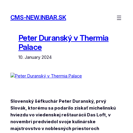
Skip
to
CMS-NEW.INBAR.SK
content
Peter Duranský v Thermia
Palace
10. January 2024
Slovenský šéfkuchár Peter Duranský, prvý
Slovák, ktorému sa podarilo získať michelinskú
hviezdu vo viedenskej reštaurácii Das Loft, v
novembri predviedol svoje kulinárske
majstrovstvo v noblesných priestoroch