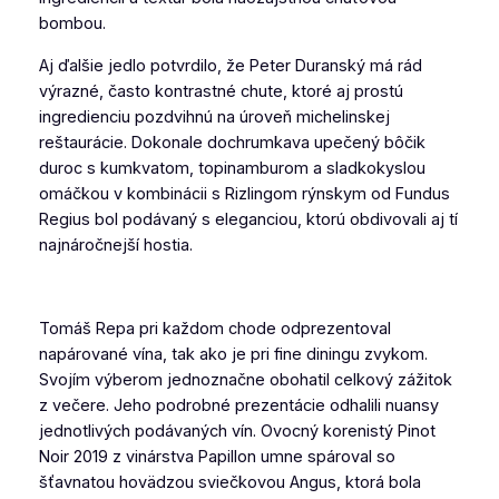
bombou.
Aj ďalšie jedlo potvrdilo, že Peter Duranský má rád
výrazné, často kontrastné chute, ktoré aj prostú
ingredienciu pozdvihnú na úroveň michelinskej
reštaurácie. Dokonale dochrumkava upečený bôčik
duroc s kumkvatom, topinamburom a sladkokyslou
omáčkou v kombinácii s Rizlingom rýnskym od Fundus
Regius bol podávaný s eleganciou, ktorú obdivovali aj tí
najnáročnejší hostia.
Tomáš Repa pri každom chode odprezentoval
napárované vína, tak ako je pri fine diningu zvykom.
Svojím výberom jednoznačne obohatil celkový zážitok
z večere. Jeho podrobné prezentácie odhalili nuansy
jednotlivých podávaných vín. Ovocný korenistý Pinot
Noir 2019 z vinárstva Papillon umne spároval so
šťavnatou hovädzou sviečkovou Angus, ktorá bola