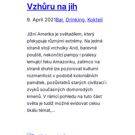
Vzhůru na jih
9. April 2021
Bar
, 
Drinking
, 
Koktejl
Jižní Amerika je světadílem, který
překypuje různými extrémy. Na jedné
straně stojí vrcholky And, barevné
pouště, nekončící pampy i pralesy
lemující řeku Amazonku, zatímco na
straně druhé lze pozorovat kulturní
rozmanitost v podobě koloniálních
památek, pozůstatků starých civilizací i
zvyků současných domorodých
kmenů. V rámci pohledu na tuto část
světa je tudíž možné evidovat celou
škálu témat,…