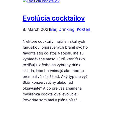
Evolúcia cocktailov
8. March 2021
Bar
, 
Drinking
, 
Koktejl
Niektoré cocktaily majú len skalných
fanúšikov, pripravených brániť svojho
favorita stoj čo stoj. Naopak, iné sú
vyhľadávané masou ľudí, ktorí ťažko
rozlišujú, z čoho sa vybraný drink
skladá, lebo ho vnímajú ako módnu
premenlivú záležitosť. Aký typ ste vy?
Skôr konzervatívny alebo rád
objavujete? A čo pre vás znamená
myšlienka cocktailovej evolúcie?
Pôvodne som mal v pláne písať…