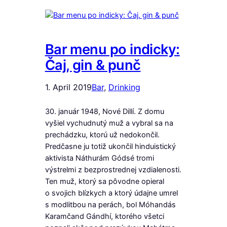
Bar menu po indicky:
Čaj, gin & punč
1. April 2019
Bar
, 
Drinking
30. január 1948, Nové Dillí. Z domu
vyšiel vychudnutý muž a vybral sa na
prechádzku, ktorú už nedokončil.
Predčasne ju totiž ukončil hinduistický
aktivista Náthurám Gódsé tromi
výstrelmi z bezprostrednej vzdialenosti.
Ten muž, ktorý sa pôvodne opieral
o svojich blízkych a ktorý údajne umrel
s modlitbou na perách, bol Móhandás
Karamčand Gándhí, ktorého všetci