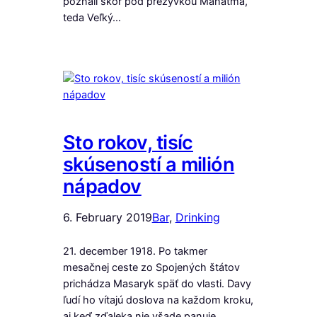
poznali skôr pod prezývkou Mahátma,
teda Veľký…
Sto rokov, tisíc
skúseností a milión
nápadov
6. February 2019
Bar
, 
Drinking
21. december 1918. Po takmer
mesačnej ceste zo Spojených štátov
prichádza Masaryk späť do vlasti. Davy
ľudí ho vítajú doslova na každom kroku,
aj keď zďaleka nie všade panuje